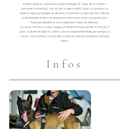
En début de piste, on présente un objet imprégné de l’odeur de la « victime »
(personne à rechercher). Une fois que le chien a reniflé l’objet, le conducteur lui
donne un signal qui lui indique de démarrer la recherche. Le chien doit alors faire de
la discrimination d’odeurs en analysant et triant toutes celles qu’il perçoit, pour
finalement identifier et suivre uniquement l’odeur de référence.
Les pistes sont plus ou moins longues en fonction du niveau du chien. A la fin de la
piste, ce dernier désigne la « victime » par un comportement dédié, par exemple un
« assis ». Pour renforcer sa motivation, il reçoit aussitôt une récompense de haute
valeur.
Infos