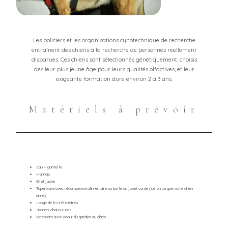
Les policiers et les organisations cynotechnique de recherche
entraînent des chiens à la recherche de personnes réellement
disparues. Ces chiens sont sélectionnés génétiquement, choisis
dès leur plus jeune âge pour leurs qualités olfactives, et leur
exigeante formation dure environ 2 à 3 ans.
Matériels à prévoir
Eau + gamelle
Harnais
Gilet jaune
Tuperware avec récompense alimentaire ou balle ou jouet corde (selon ce que votre chien
aime)
Longe de 10 à 15 mètres
Bonnes chaussures
vêtement avec odeur du gardien du chien